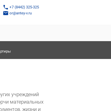
phone
+7 (8442) 325-325
email
or@antey-v.ru
артиры
ругих учреждений
порчи материальных
кументов, жизни и