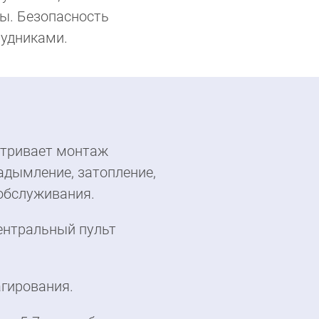
ды. Безопасность
рудниками.
атривает монтаж
задымление, затопление,
 обслуживания.
ентральный пульт
агирования.