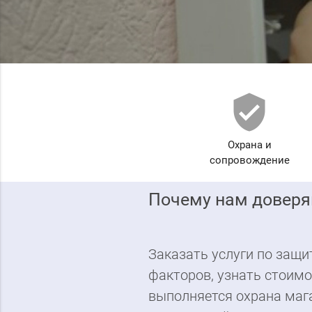
verified_user
Охрана и
сопровождение
Почему нам довер
Заказать услуги по защи
факторов, узнать стоим
выполняется охрана мага