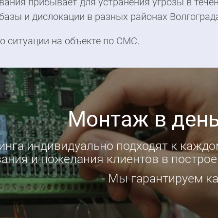
вания прибывает для устранения угрозы в течен
азы и дислокации в разных районах Волгоград
о ситуации на объекте по СМС.
гновенное реагирова
хранном холдинге «Антей» имеется 40 
 быстрого реагирования прибудет на м