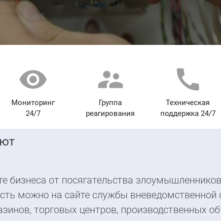
visibility
supervisor_account
call
Мониторинг
Группа
Техническая
24/7
реагирования
поддержка 24/7
яют
те бизнеса от посягательства злоумышленников
ость можно на сайте службы вневедомственной 
зинов, торговых центров, производственных об