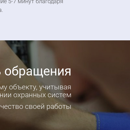
ие 5-7 минут благодаря
а.
ние на вызов
единиц автотранспорта.
есто в течении 7 минут