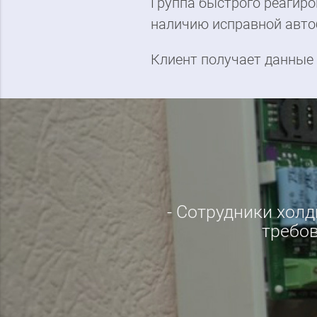
Группа быстрого реагиро
наличию исправной автоб
Клиент получает данные 
М
- В о
- Группа