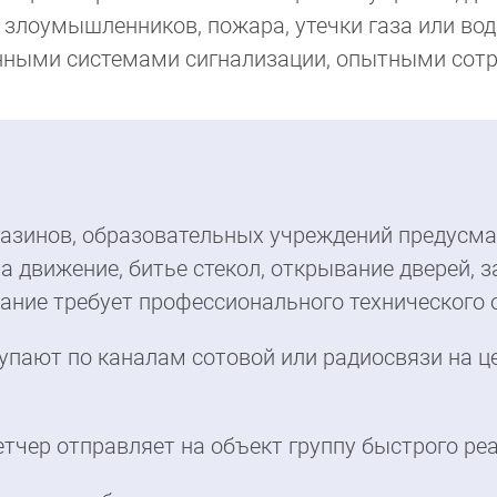
 злоумышленников, пожара, утечки газа или во
нными системами сигнализации, опытными сот
газинов, образовательных учреждений предусм
а движение, битье стекол, открывание дверей, 
ание требует профессионального технического
упают по каналам сотовой или радиосвязи на ц
етчер отправляет на объект группу быстрого ре