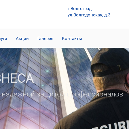
г.Волгоград,
ул.Волгодонская, д.3
луги
Акции
Галерея
Контакты
ЗНЕСА
од надежной защитой профессионалов