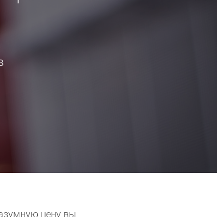
в
разумную цену вы