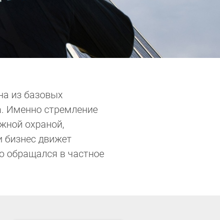
на из базовых
а. Именно стремление
жной охраной,
и бизнес движет
о обращался в частное
.