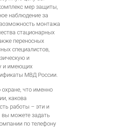
комплекс мер защиты,
ное наблюдение за
 возможность монтажа
чества стационарных
также переносных
сных специалистов,
зическую и
у и имеющих
тификаты МВД России.
о охране, что именно
ии, какова
сть работы – эти и
 вы можете задать
омпании по телефону