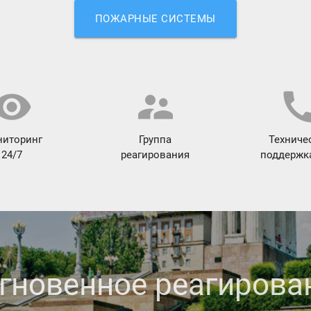
ПОЖАРНЫЕ СИСТЕМЫ
sibility
supervisor_account
cal
иторинг
Группа
Техниче
24/7
реагирования
поддержка
новенное реагирован